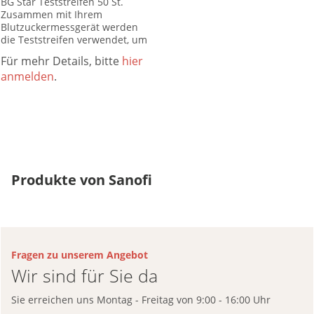
BG Star Teststreifen 50 St.
Zusammen mit Ihrem
Blutzuckermessgerät werden
die Teststreifen verwendet, um
den Glukosespiegel im Vollblut
Für mehr Details, bitte
hier
quantitativ zu messen. Keine
anmelden
.
Codierung erforderlich. Zur
Blutzuckermessung mit Vollblut.
Zur...
Produkte von Sanofi
Fragen zu unserem Angebot
Wir sind für Sie da
Sie erreichen uns Montag - Freitag von 9:00 - 16:00 Uhr